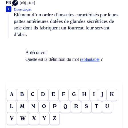
FR
[ɑ̃bjɔptɛʀ]
1
Entomologie.
Élément d’un ordre d’insectes caractérisés par leurs
pattes antérieures dotées de glandes sécrétrices de
soie dont ils fabriquent un fourreau leur servant
d’abri.
À découvrir
Quelle est la définition du mot
replantable
?
A
B
C
D
E
F
G
H
I
J
K
L
M
N
O
P
Q
R
S
T
U
V
W
X
Y
Z