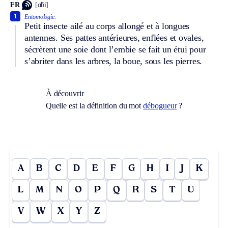
FR
[ɑ̃bi]
1
Entomologie.
Petit insecte ailé au corps allongé et à longues
antennes. Ses pattes antérieures, enflées et ovales,
sécrètent une soie dont l’embie se fait un étui pour
s’abriter dans les arbres, la boue, sous les pierres.
À découvrir
Quelle est la définition du mot
débogueur
?
A
B
C
D
E
F
G
H
I
J
K
L
M
N
O
P
Q
R
S
T
U
V
W
X
Y
Z