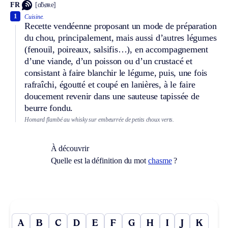
FR
[ɑ̃bøʀe]
1
Cuisine.
Recette vendéenne proposant un mode de préparation
du chou, principalement, mais aussi d’autres légumes
(fenouil, poireaux, salsifis…), en accompagnement
d’une viande, d’un poisson ou d’un crustacé et
consistant à faire blanchir le légume, puis, une fois
rafraîchi, égoutté et coupé en lanières, à le faire
doucement revenir dans une sauteuse tapissée de
beurre fondu.
Homard flambé au whisky sur embeurrée de petits choux verts.
À découvrir
Quelle est la définition du mot
chasme
?
A
B
C
D
E
F
G
H
I
J
K