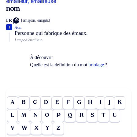
émailleur, émailleuse
nom
FR
[emajœʀ, emajøz]
1
Arts.
Personne qui fabrique des émaux.
Lampe d’émailleur.
À découvrir
Quelle est la définition du mot
briolage
?
A
B
C
D
E
F
G
H
I
J
K
L
M
N
O
P
Q
R
S
T
U
V
W
X
Y
Z