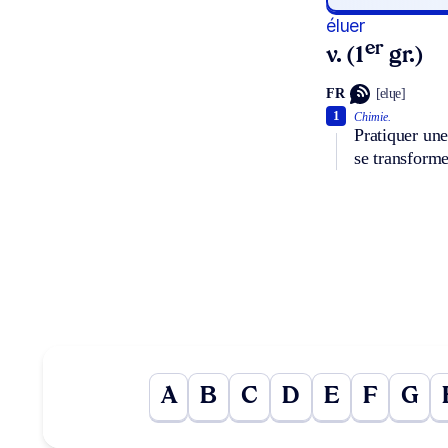
éluer
er
v. (1
gr.)
FR
[elɥe]
1
Chimie.
Pratiquer une
se transforme
A
B
C
D
E
F
G