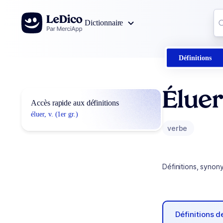
Aller au contenu
Co
Dictionnaire
0
r
Définitions
Élue
Accès rapide aux définitions
éluer, v. (1er gr.)
verbe
Définitions, synon
Définitions 