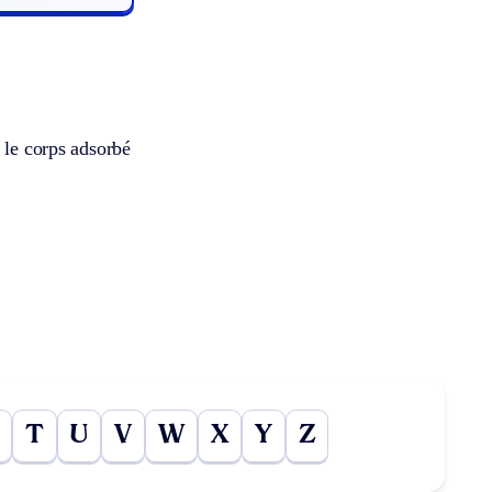
 le corps adsorbé
T
U
V
W
X
Y
Z