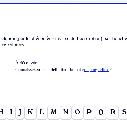
 élution (par le phénomène inverse de l’adsorption) par laquelle
 en solution.
À découvrir
Connaissez-vous la définition du mot
grasping-reflex
?
H
I
J
K
L
M
N
O
P
Q
R
S