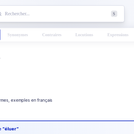
mmencez à chercher un mot dans le dictionnaire :
S
esults found.
Synonymes
Contraires
Locutions
Expressions
r
ymes, exemples en français
de
“éluer“