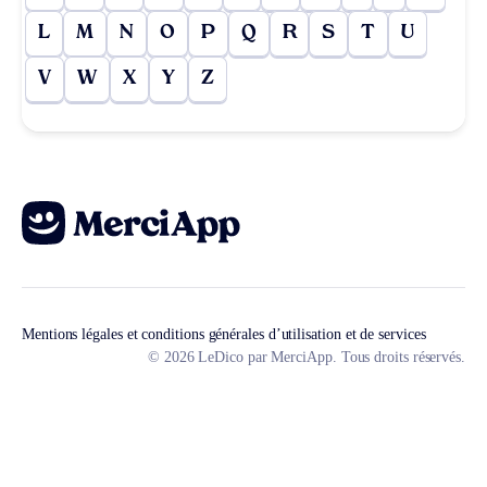
L
M
N
O
P
Q
R
S
T
U
V
W
X
Y
Z
Mentions légales et conditions générales d’utilisation et de services
© 2026 LeDico par MerciApp. Tous droits réservés.