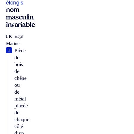
élongis
nom
masculin
invariable
FR
[elɔ̃ʒi]
Marine.
Pièce
1
de
bois
de
chêne
ou
de
métal
placée
de
chaque
côté
d’un