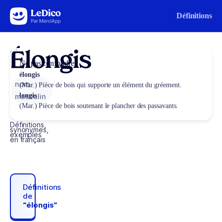
Aller au contenu
Définitions
Élongis
Ne pas confondre
élongis
nom
(Mar.) Pièce de bois qui supporte un élément du gréement.
longis
masculin
(Mar.) Pièce de bois soutenant le plancher des passavants.
Définitions,
synonymes,
exemples
en français
Définitions
de
“élongis“