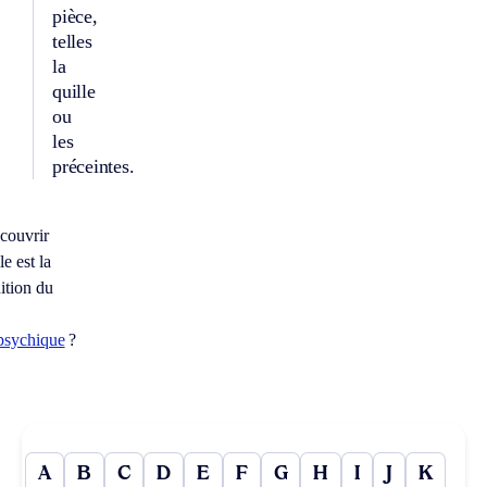
pièce,
telles
la
quille
ou
les
préceintes.
couvrir
e est la
ition du
psychique
?
A
B
C
D
E
F
G
H
I
J
K