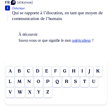
FR
[elɔkytwaʀ]
1
Didactique.
Qui se rapporte à l’élocution, en tant que moyen de
communication de l’humain.
À découvrir
Savez-vous ce que signifie le mot
osiériculteur
?
A
B
C
D
E
F
G
H
I
J
K
L
M
N
O
P
Q
R
S
T
U
V
W
X
Y
Z