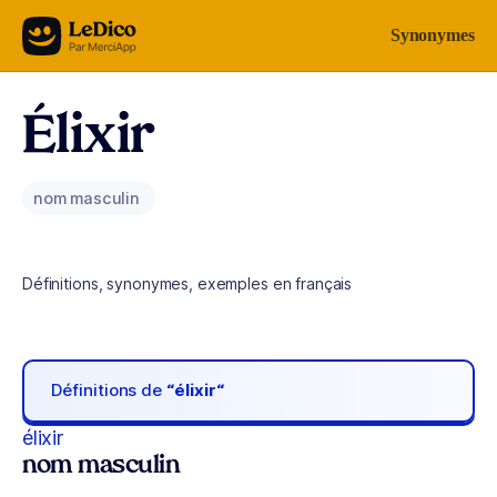
Aller au contenu
Synonymes
Élixir
nom masculin
Définitions, synonymes, exemples en français
Définitions de
“élixir“
élixir
nom masculin