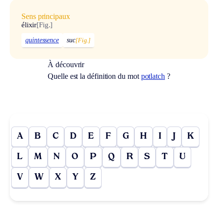
Sens principaux
élixir
[Fig.]
quintessence
suc
[Fig.]
À découvrir
Quelle est la définition du mot
potlatch
?
A
B
C
D
E
F
G
H
I
J
K
L
M
N
O
P
Q
R
S
T
U
V
W
X
Y
Z