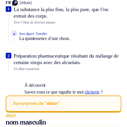
FR
[eliksiʀ]
La substance la plus fine, la plus pure, que l’on
1
extrait des corps.
Tirer l’élixir de diverses plantes.
a
Sens figuré.
Familier.
La quintessence d’une chose.
Préparation pharmaceutique résultant du mélange de
2
certains sirops avec des alcoolats.
Un élixir souverain.
À découvrir
Savez-vous ce que signifie le mot
clicherie
?
Synonymes de
“élixir“
élixir
nom masculin