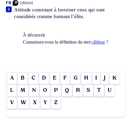
FR
[elitism]
Attitude consistant à favoriser ceux qui sont
1
considérés comme formant l’élite.
À découvrir
Connaissez-vous la définition du mot
câbleur
?
A
B
C
D
E
F
G
H
I
J
K
L
M
N
O
P
Q
R
S
T
U
V
W
X
Y
Z