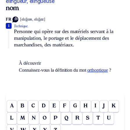
élingueur, élingueuse
nom
FR
[elɛ̃gœʀ, elɛ̃gøz]
1
Technique.
Personne qui opère sur des matériels servant à la
manipulation, le portage et le déplacement des
marchandises, des matériaux.
À découvrir
Connaissez-vous la définition du mot
orthoptique
?
A
B
C
D
E
F
G
H
I
J
K
L
M
N
O
P
Q
R
S
T
U