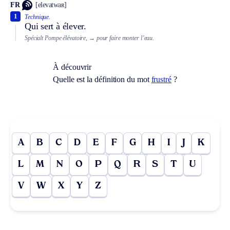
FR
[elevatwaʀ]
1
Technique.
Qui sert à élever.
Spécialt
Pompe élévatoire,
→ pour faire monter l’eau.
À découvrir
Quelle est la définition du mot
frustré
?
A
B
C
D
E
F
G
H
I
J
K
L
M
N
O
P
Q
R
S
T
U
V
W
X
Y
Z