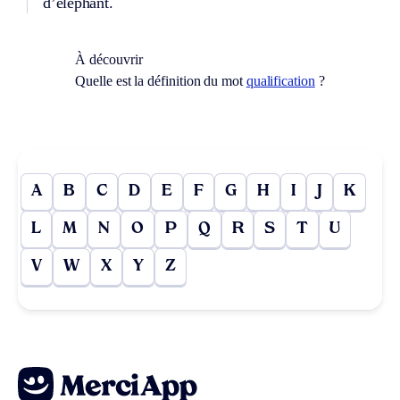
d’éléphant.
À découvrir
Quelle est la définition du mot
qualification
?
A
B
C
D
E
F
G
H
I
J
K
L
M
N
O
P
Q
R
S
T
U
V
W
X
Y
Z