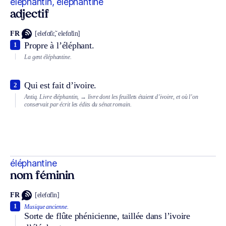
éléphantin, éléphantine
adjectif
FR
[elefɑ̃tɛ̃, elefɑ̃tin]
Propre à l’éléphant.
1
La gent éléphantine.
Qui est fait d’ivoire.
2
Antiq.
Livre éléphantin,
→ livre dont les feuillets étaient d’ivoire, et où l’on
conservait par écrit les édits du sénat romain.
éléphantine
nom féminin
FR
[elefɑ̃tin]
1
Musique ancienne.
Sorte de flûte phénicienne, taillée dans l’ivoire