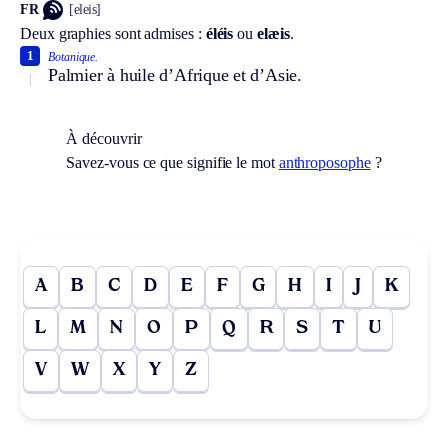
FR
[eleis]
Deux graphies sont admises :
éléis
ou
elæis
.
1
Botanique.
Palmier à huile d’Afrique et d’Asie.
À découvrir
Savez-vous ce que signifie le mot
anthroposophe
?
A
B
C
D
E
F
G
H
I
J
K
L
M
N
O
P
Q
R
S
T
U
V
W
X
Y
Z