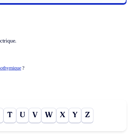
ctrique.
othymique
?
T
U
V
W
X
Y
Z