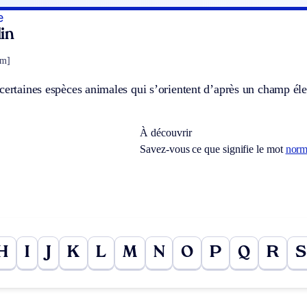
e
in
sm]
certaines espèces animales qui s’orientent d’après un champ éle
À découvrir
Savez-vous ce que signifie le mot
norm
H
I
J
K
L
M
N
O
P
Q
R
S