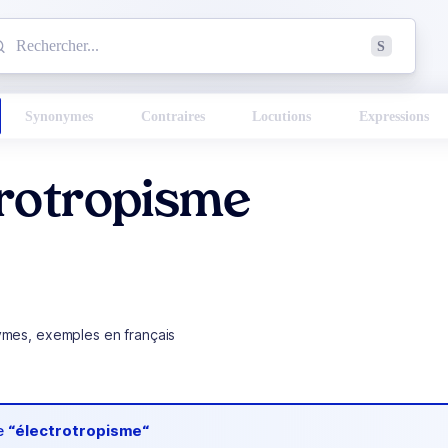
mmencez à chercher un mot dans le dictionnaire :
S
esults found.
Synonymes
Contraires
Locutions
Expressions
trotropisme
ymes, exemples en français
de
“électrotropisme“