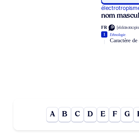
électrotropism
nom mascul
FR
[elɛktʀotʀɔpi
1
Ethnologie.
Caractère de 
A
B
C
D
E
F
G