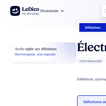
Aller au contenu
Co
Dictionnaire
0
r
Définitions
Élec
Accès rapide aux définitions
électrotropisme, nom masculin
nom masculin
Définitions, synon
Définitions 