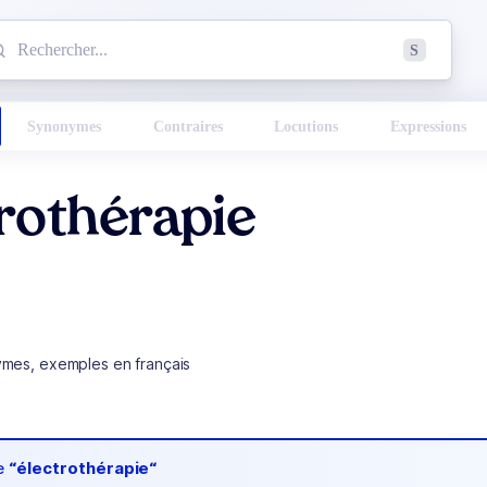
mmencez à chercher un mot dans le dictionnaire :
S
esults found.
Synonymes
Contraires
Locutions
Expressions
rothérapie
ymes, exemples en français
de
“électrothérapie“