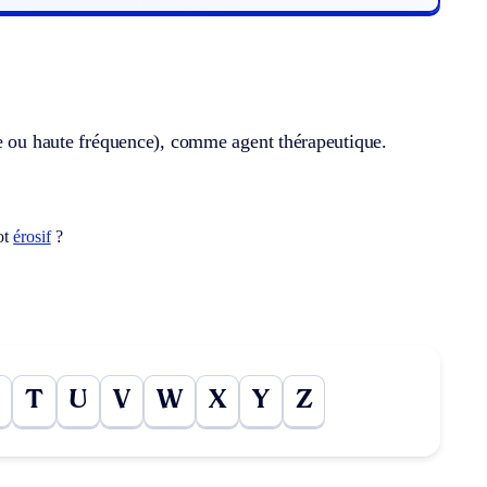
ne ou haute fréquence), comme agent thérapeutique.
ot
érosif
?
T
U
V
W
X
Y
Z