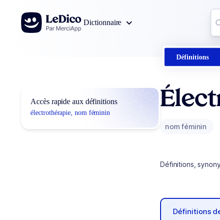
Aller au contenu
Co
Dictionnaire
0
r
Définitions
Élect
Accès rapide aux définitions
électrothérapie, nom féminin
nom féminin
Définitions, synon
Définitions 