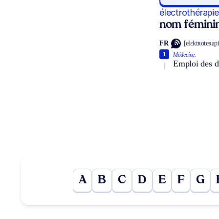
électrothérapie
nom fémini
FR
[elɛktʀoteʀapi
1
Médecine.
Emploi des di
A
B
C
D
E
F
G