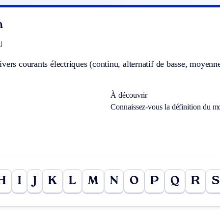
n
]
vers courants électriques (continu, alternatif de basse, moyen
À découvrir
Connaissez-vous la définition du m
H
I
J
K
L
M
N
O
P
Q
R
S