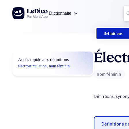
Aller au contenu
Co
Dictionnaire
0
r
Définitions
Élect
Accès rapide aux définitions
électrostimulation, nom féminin
nom féminin
Définitions, synon
Définitions 