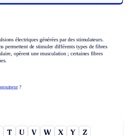
sions électriques générées par des stimulateurs.
s permettent de stimuler différents types de fibres
aire, opèrent une musculation ; certaines fibres
ues.
agouineur
?
T
U
V
W
X
Y
Z