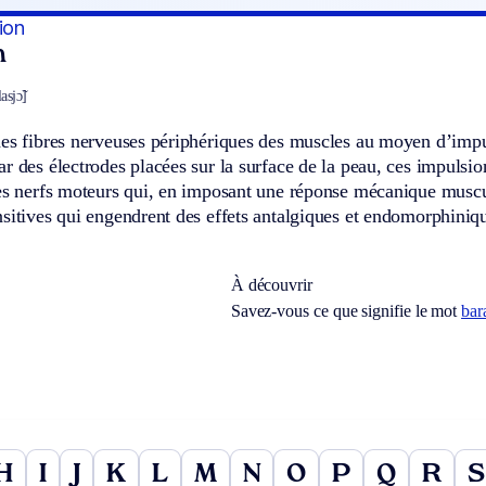
ion
n
asjɔ̃]
es fibres nerveuses périphériques des muscles au moyen d’impul
r des électrodes placées sur la surface de la peau, ces impulsion
es nerfs moteurs qui, en imposant une réponse mécanique muscul
sitives qui engendrent des effets antalgiques et endomorphiniq
À découvrir
Savez-vous ce que signifie le mot
bar
H
I
J
K
L
M
N
O
P
Q
R
S