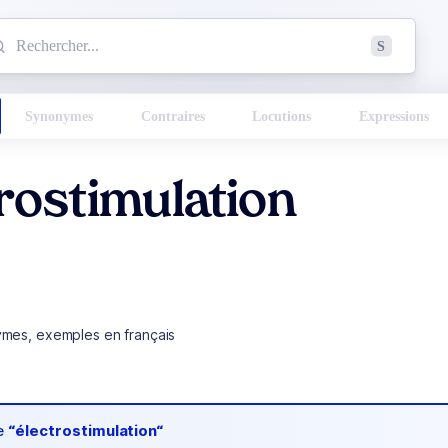
mmencez à chercher un mot dans le dictionnaire :
S
esults found.
Synonymes
Contraires
Locutions
Expressions
rostimulation
ymes, exemples en français
de
“électrostimulation“