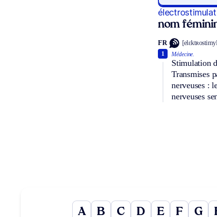
électrostimulat
nom fémini
FR
[elɛktʀostimyl
1
Médecine.
Stimulation d
Transmises pa
nerveuses : l
nerveuses sen
A
B
C
D
E
F
G