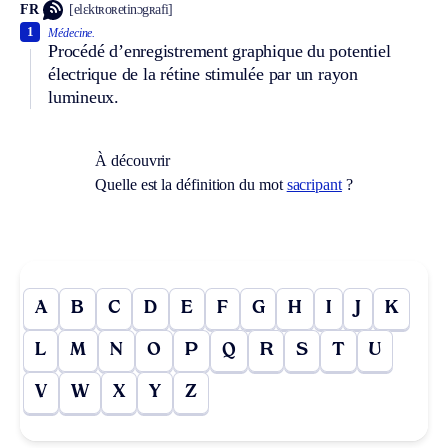
FR
[elɛktʀoʀetinɔgʀafi]
1
Médecine.
Procédé d’enregistrement graphique du potentiel
électrique de la rétine stimulée par un rayon
lumineux.
À découvrir
Quelle est la définition du mot
sacripant
?
A
B
C
D
E
F
G
H
I
J
K
L
M
N
O
P
Q
R
S
T
U
V
W
X
Y
Z