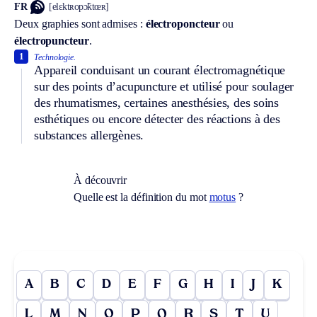
FR
[elɛktʀopɔ̃ktœʀ]
Deux graphies sont admises :
électroponcteur
ou
électropuncteur
.
1
Technologie.
Appareil conduisant un courant électromagnétique
sur des points d’acupuncture et utilisé pour soulager
des rhumatismes, certaines anesthésies, des soins
esthétiques ou encore détecter des réactions à des
substances allergènes.
À découvrir
Quelle est la définition du mot
motus
?
A
B
C
D
E
F
G
H
I
J
K
L
M
N
O
P
Q
R
S
T
U