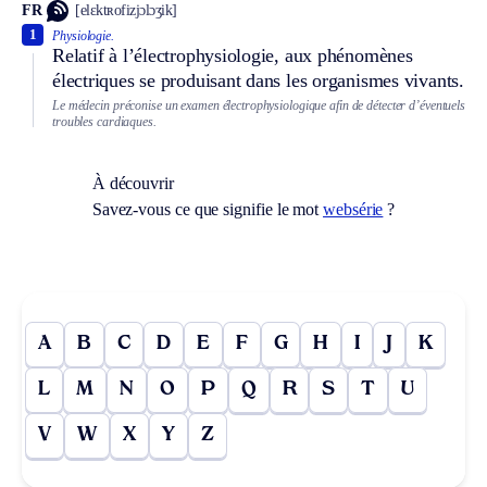
FR
[elɛktʀofizjɔlɔʒik]
1
Physiologie.
Relatif à l’électrophysiologie, aux phénomènes
électriques se produisant dans les organismes vivants.
Le médecin préconise un examen électrophysiologique afin de détecter d’éventuels
troubles cardiaques.
À découvrir
Savez-vous ce que signifie le mot
websérie
?
A
B
C
D
E
F
G
H
I
J
K
L
M
N
O
P
Q
R
S
T
U
V
W
X
Y
Z