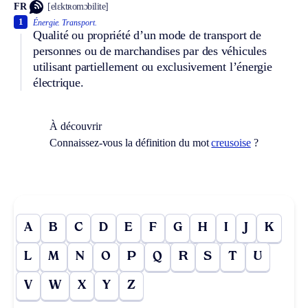
FR
[elɛktʀomɔbilite]
1
Énergie.
Transport.
Qualité ou propriété d’un mode de transport de
personnes ou de marchandises par des véhicules
utilisant partiellement ou exclusivement l’énergie
électrique.
À découvrir
Connaissez-vous la définition du mot
creusoise
?
A
B
C
D
E
F
G
H
I
J
K
L
M
N
O
P
Q
R
S
T
U
V
W
X
Y
Z