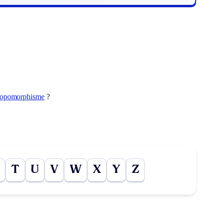
ropomorphisme
?
T
U
V
W
X
Y
Z