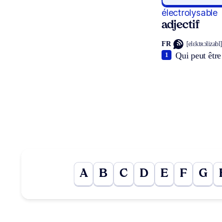
électrolysable
adjectif
FR
[elɛktʀɔlizabl
Qui peut être
1
A
B
C
D
E
F
G