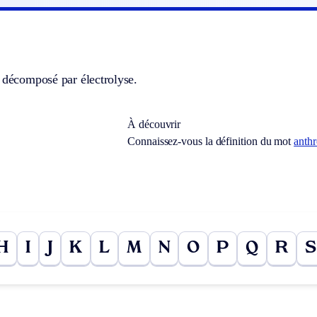
]
 décomposé par électrolyse.
À découvrir
Connaissez-vous la définition du mot
anth
H
I
J
K
L
M
N
O
P
Q
R
S