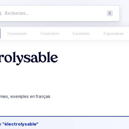
mmencez à chercher un mot dans le dictionnaire :
S
esults found.
Synonymes
Contraires
Locutions
Expressions
rolysable
ymes, exemples en français
de
“électrolysable“