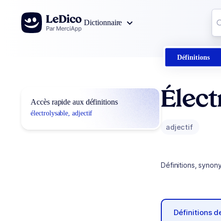
Aller au contenu
Co
Dictionnaire
0
r
Définitions
Élect
Accès rapide aux définitions
électrolysable, adjectif
adjectif
Définitions, synon
Définitions 