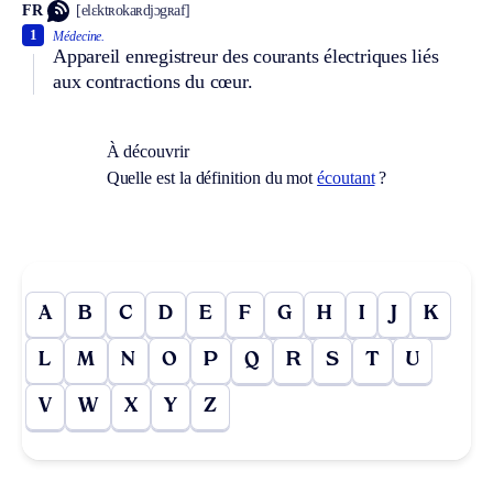
FR
[elɛktʀokaʀdjɔgʀaf]
1
Médecine.
Appareil enregistreur des courants électriques liés
aux contractions du cœur.
À découvrir
Quelle est la définition du mot
écoutant
?
A
B
C
D
E
F
G
H
I
J
K
L
M
N
O
P
Q
R
S
T
U
V
W
X
Y
Z