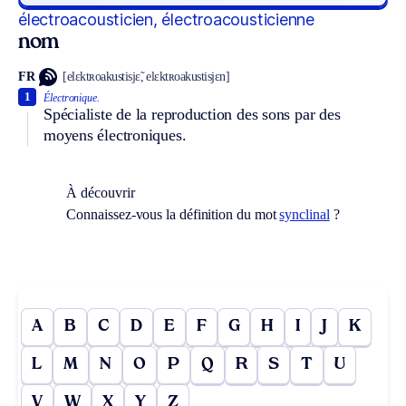
électroacousticien, électroacousticienne
nom
FR
[elɛktʀoakustisjɛ̃, elɛktʀoakustisjɛn]
1
Électronique.
Spécialiste de la reproduction des sons par des
moyens électroniques.
À découvrir
Connaissez-vous la définition du mot
synclinal
?
A
B
C
D
E
F
G
H
I
J
K
L
M
N
O
P
Q
R
S
T
U
V
W
X
Y
Z