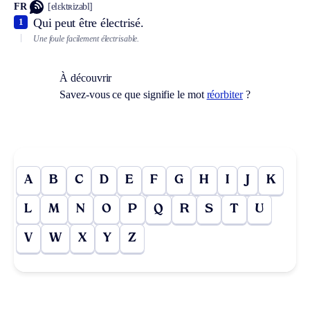
FR
[elɛktʀizabl]
Qui peut être électrisé.
1
Une foule facilement électrisable.
À découvrir
Savez-vous ce que signifie le mot
réorbiter
?
A
B
C
D
E
F
G
H
I
J
K
L
M
N
O
P
Q
R
S
T
U
V
W
X
Y
Z