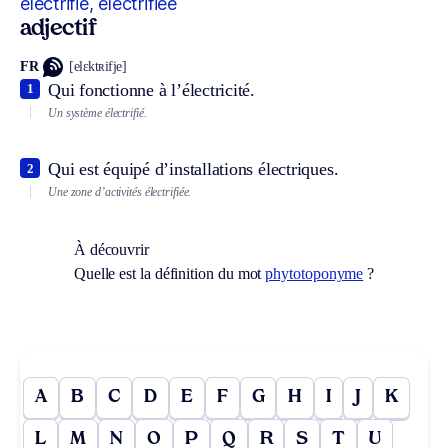
électrifié, électrifiée
adjectif
FR
[elɛktʀifje]
Qui fonctionne à l’électricité.
1
Un système électrifié.
Qui est équipé d’installations électriques.
2
Une zone d’activités électrifiée.
À découvrir
Quelle est la définition du mot
phytotoponyme
?
A
B
C
D
E
F
G
H
I
J
K
L
M
N
O
P
Q
R
S
T
U