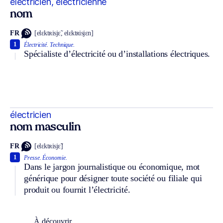
électricien, électricienne
nom
FR
[elɛktʀisjɛ̃, elɛktʀisjɛn]
1
Électricité.
Technique.
Spécialiste d’électricité ou d’installations électriques.
électricien
nom masculin
FR
[elɛktʀisjɛ̃]
1
Presse.
Économie.
Dans le jargon journalistique ou économique, mot
générique pour désigner toute société ou filiale qui
produit ou fournit l’électricité.
À découvrir