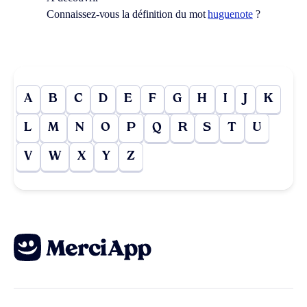
Connaissez-vous la définition du mot
huguenote
?
A
B
C
D
E
F
G
H
I
J
K
L
M
N
O
P
Q
R
S
T
U
V
W
X
Y
Z