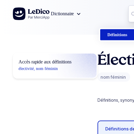
Aller au contenu
Co
Dictionnaire
0
r
Définitions
Élect
Accès rapide aux définitions
électivité, nom féminin
nom féminin
Définitions, synon
Définitions 