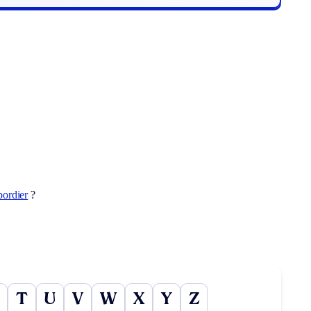
bordier
?
T
U
V
W
X
Y
Z