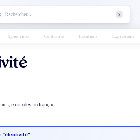
mmencez à chercher un mot dans le dictionnaire :
S
esults found.
Synonymes
Contraires
Locutions
Expressions
ivité
ymes, exemples en français
de
“électivité“