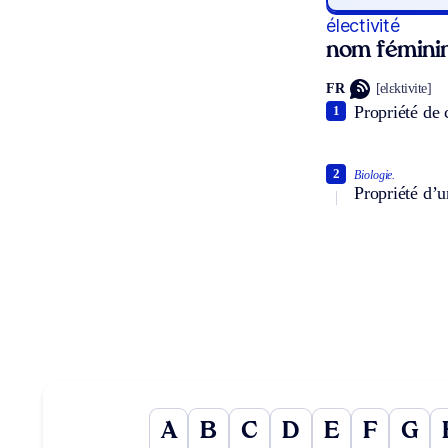
électivité
nom fémini
FR
[elɛktivite]
Propriété de c
1
2
Biologie.
Propriété d’u
A
B
C
D
E
F
G