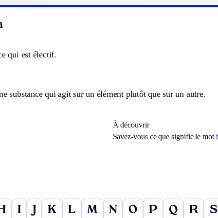
n
e qui est électif.
ne substance qui agit sur un élément plutôt que sur un autre.
À découvrir
Savez-vous ce que signifie le mot
H
I
J
K
L
M
N
O
P
Q
R
S