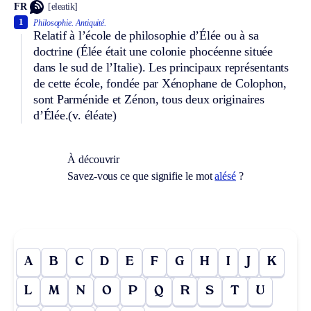
FR
[eleatik]
1
Philosophie.
Antiquité.
Relatif à l’école de philosophie d’Élée ou à sa
doctrine (Élée était une colonie phocéenne située
dans le sud de l’Italie). Les principaux représentants
de cette école, fondée par Xénophane de Colophon,
sont Parménide et Zénon, tous deux originaires
d’Élée.
(v. éléate)
À découvrir
Savez-vous ce que signifie le mot
alésé
?
A
B
C
D
E
F
G
H
I
J
K
L
M
N
O
P
Q
R
S
T
U