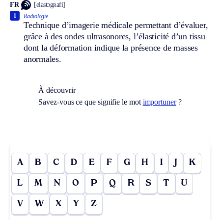
FR
[elastɔgʀafi]
1
Radiologie.
Technique d’imagerie médicale permettant d’évaluer,
grâce à des ondes ultrasonores, l’élasticité d’un tissu
dont la déformation indique la présence de masses
anormales.
À découvrir
Savez-vous ce que signifie le mot
importuner
?
A
B
C
D
E
F
G
H
I
J
K
L
M
N
O
P
Q
R
S
T
U
V
W
X
Y
Z