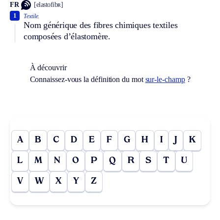
FR
[elastofibʀ]
1
Textile.
Nom générique des fibres chimiques textiles
composées d’élastomère.
À découvrir
Connaissez-vous la définition du mot
sur-le-champ
?
A
B
C
D
E
F
G
H
I
J
K
L
M
N
O
P
Q
R
S
T
U
V
W
X
Y
Z