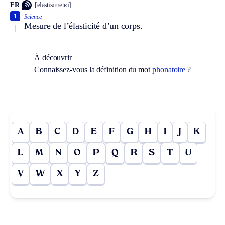
FR
[elastisimetʀi]
1
Science.
Mesure de l’élasticité d’un corps.
À découvrir
Connaissez-vous la définition du mot
phonatoire
?
A
B
C
D
E
F
G
H
I
J
K
L
M
N
O
P
Q
R
S
T
U
V
W
X
Y
Z