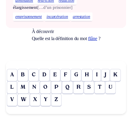
diminution
restriction
réduction
élargissement
[…d’un prisonnier]
emprisonnement
incarcération
arrestation
À découvrir
Quelle est la définition du mot
flâne
?
A
B
C
D
E
F
G
H
I
J
K
L
M
N
O
P
Q
R
S
T
U
V
W
X
Y
Z