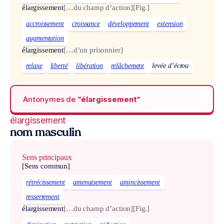
élargissement
[…du champ d’action]
[Fig.]
accroissement
croissance
développement
extension
augmentation
élargissement
[…d’un prisonnier]
relaxe
liberté
libération
relâchement
levée d’écrou
Antonymes de
“élargissement“
élargissement
nom masculin
Sens principaux
[Sens commun]
rétrécissement
amenuisement
amincissement
resserrement
élargissement
[…du champ d’action]
[Fig.]