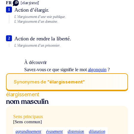
FR
[elaʀʒismɑ̃]
Action d’élargir.
1
L’élargissement d’une voie publique.
L’élargissement d’un domaine.
Action de rendre la liberté.
2
L’élargissement d’un prisonnier.
À découvrir
Savez-vous ce que signifie le mot
algonquin
?
Synonymes de
“élargissement“
élargissement
nom masculin
Sens principaux
[Sens commun]
agrandissement
évasement
distension
dilatation