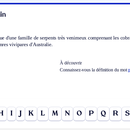
in
 d'une famille de serpents très venimeux comprenant les cobras
res vivipares d'Australie.
À découvrir
Connaissez-vous la définition du mot
p
H
I
J
K
L
M
N
O
P
Q
R
S