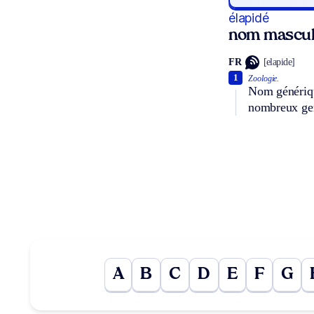
élapidé
nom mascul
FR
[elapide]
1
Zoologie.
Nom générique
nombreux gen
A
B
C
D
E
F
G