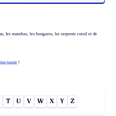
, les mambas, les bungares, les serpents corail et de
late-bande
?
T
U
V
W
X
Y
Z