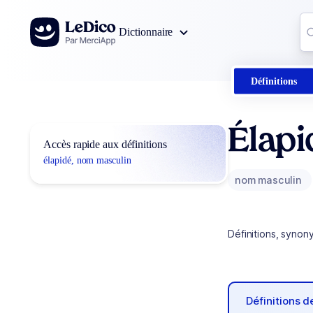
Aller au contenu
Co
Dictionnaire
0
r
Définitions
Élapi
Accès rapide aux définitions
élapidé, nom masculin
nom masculin
Définitions, synon
Définitions 