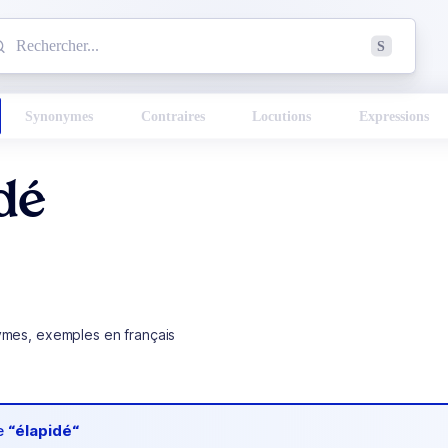
mmencez à chercher un mot dans le dictionnaire :
S
esults found.
Synonymes
Contraires
Locutions
Expressions
dé
ymes, exemples en français
de
“élapidé“