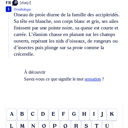
FR
[elanjɔ̃]
1
Ornithologie.
Oiseau de proie diurne de la famille des accipitridés.
Sa tête est blanche, son corps blanc et gris, ses ailes
finissent par une pointe noire, sa queue est courte et
carrée. L’élanion chasse en planant sur les champs
ouverts, repérant les nids d’oiseaux, de rongeurs ou
d’insectes puis plonge sur sa proie comme la
crécerelle.
À découvrir
Savez-vous ce que signifie le mot
sensation
?
A
B
C
D
E
F
G
H
I
J
K
L
M
N
O
P
Q
R
S
T
U