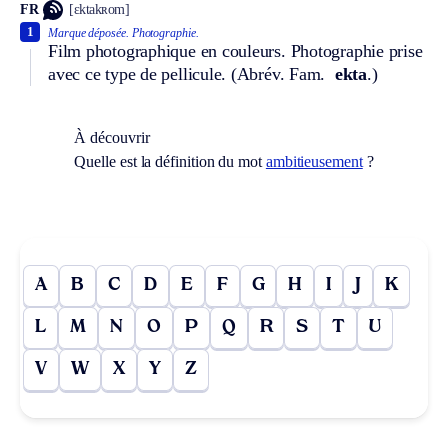
FR
[ɛktakʀom]
1
Marque déposée.
Photographie.
Film photographique en couleurs. Photographie prise
avec ce type de pellicule. (
Abrév.
Fam.
ekta
.)
À découvrir
Quelle est la définition du mot
ambitieusement
?
A
B
C
D
E
F
G
H
I
J
K
L
M
N
O
P
Q
R
S
T
U
V
W
X
Y
Z