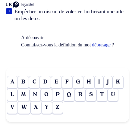
FR
[eʒwɛ̃te]
Empêcher un oiseau de voler en lui brisant une aile
1
ou les deux.
À découvrir
Connaissez-vous la définition du mot
débrasage
?
A
B
C
D
E
F
G
H
I
J
K
L
M
N
O
P
Q
R
S
T
U
V
W
X
Y
Z