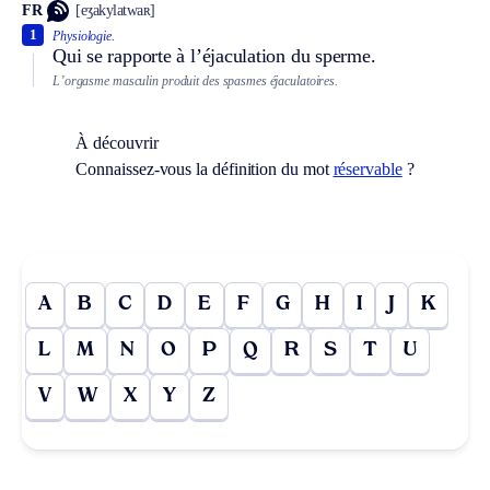
FR
[eʒakylatwaʀ]
1
Physiologie.
Qui se rapporte à l’éjaculation du sperme.
L’orgasme masculin produit des spasmes éjaculatoires.
À découvrir
Connaissez-vous la définition du mot
réservable
?
A
B
C
D
E
F
G
H
I
J
K
L
M
N
O
P
Q
R
S
T
U
V
W
X
Y
Z