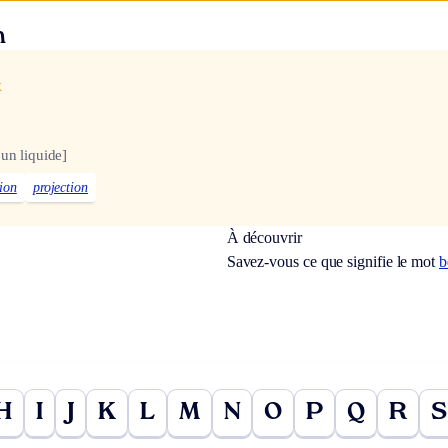
n
x
un liquide]
ion
projection
À découvrir
Savez-vous ce que signifie le mot
b
H
I
J
K
L
M
N
O
P
Q
R
S