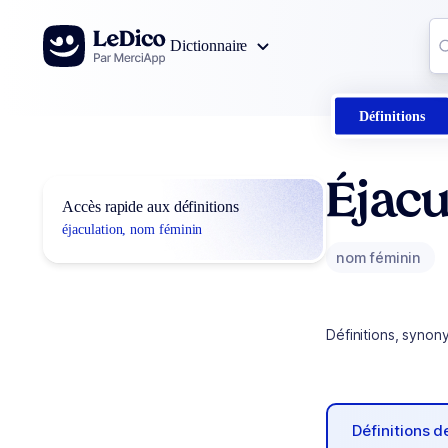
Aller au contenu
Co
Dictionnaire
0
r
Définitions
Éjacu
Accès rapide aux définitions
éjaculation, nom féminin
nom féminin
Définitions, synon
Définitions 