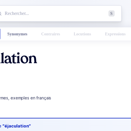
mmencez à chercher un mot dans le dictionnaire :
S
esults found.
Synonymes
Contraires
Locutions
Expressions
lation
ymes, exemples en français
de
“éjaculation“