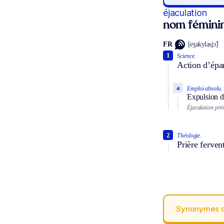
éjaculation
nom fémini
FR
[eʒakylasjɔ̃]
1
Science.
Action d’épa
a
Emploi absolu.
Expulsion d
Éjaculation pré
2
Théologie.
Prière ferven
Synonymes 