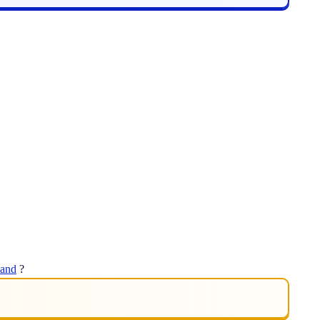
and
?