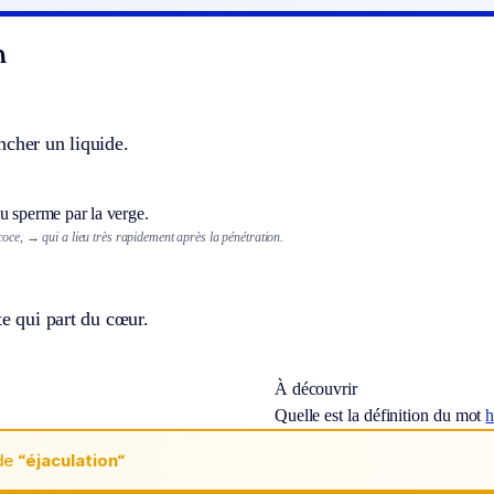
n
ncher un liquide.
u sperme par la verge.
coce,
→ qui a lieu très rapidement après la pénétration.
te qui part du cœur.
À découvrir
Quelle est la définition du mot
h
de
“éjaculation“