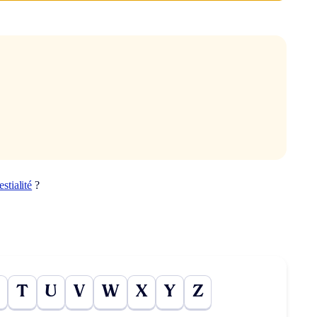
estialité
?
T
U
V
W
X
Y
Z