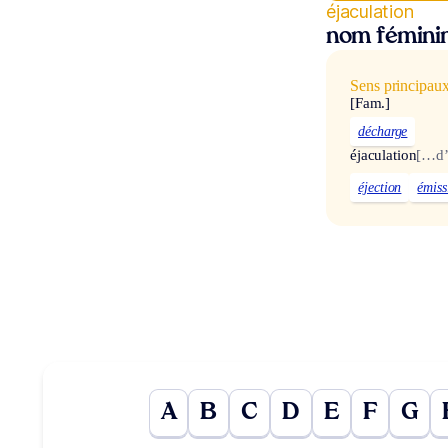
éjaculation
nom fémini
Sens principau
[Fam.]
décharge
éjaculation
[…d’
éjection
émiss
A
B
C
D
E
F
G