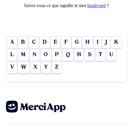
Savez-vous ce que signifie le mot
boulevard
?
A
B
C
D
E
F
G
H
I
J
K
L
M
N
O
P
Q
R
S
T
U
V
W
X
Y
Z