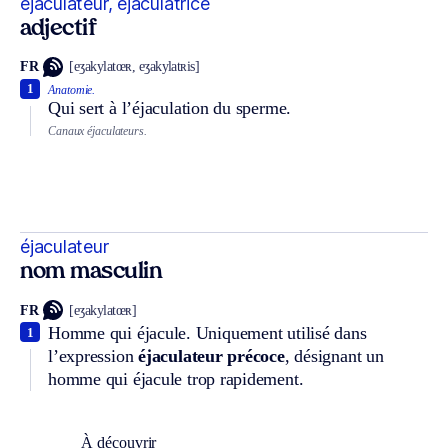
éjaculateur, éjaculatrice
adjectif
FR
[eʒakylatœʀ, eʒakylatʀis]
1
Anatomie.
Qui sert à l’éjaculation du sperme.
Canaux éjaculateurs.
éjaculateur
nom masculin
FR
[eʒakylatœʀ]
Homme qui éjacule. Uniquement utilisé dans
1
l’expression
éjaculateur précoce
, désignant un
homme qui éjacule trop rapidement.
À découvrir