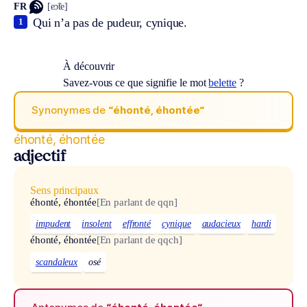
FR
[eɔ̃te]
Qui n’a pas de pudeur, cynique.
1
À découvrir
Savez-vous ce que signifie le mot
belette
?
Synonymes de
“éhonté, éhontée“
éhonté, éhontée
adjectif
Sens principaux
éhonté, éhontée
[En parlant de qqn]
impudent
insolent
effronté
cynique
audacieux
hardi
éhonté, éhontée
[En parlant de qqch]
scandaleux
osé