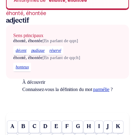
Antonymes de
“éhonté, éhontée“
éhonté, éhontée
adjectif
Sens principaux
éhonté, éhontée
[En parlant de qqn]
décent
pudique
réservé
éhonté, éhontée
[En parlant de qqch]
honteux
À découvrir
Connaissez-vous la définition du mot
parmélie
?
A
B
C
D
E
F
G
H
I
J
K