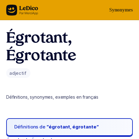
Aller au contenu
Synonymes
Égrotant,
Égrotante
adjectif
Définitions, synonymes, exemples en français
Définitions de
“égrotant, égrotante“