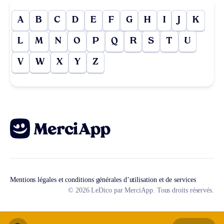
A
B
C
D
E
F
G
H
I
J
K
L
M
N
O
P
Q
R
S
T
U
V
W
X
Y
Z
Mentions légales et conditions générales d’utilisation et de services
© 2026 LeDico par MerciApp. Tous droits réservés.