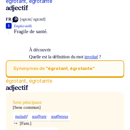
égrotant, égrotante
adjectif
FR
[egʀɔtɑ̃, egʀɔtɑ̃t]
1
Emploi vieilli.
Fragile de santé.
À découvrir
Quelle est la définition du mot
involué
?
Synonymes de
“égrotant, égrotante“
égrotant, égrotante
adjectif
Sens principaux
[Sens commun]
maladif
souffrant
souffreteux
↪
[Fam.]