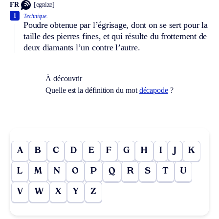
FR
[egʀize]
1
Technique.
Poudre obtenue par l’égrisage, dont on se sert pour la
taille des pierres fines, et qui résulte du frottement de
deux diamants l’un contre l’autre.
À découvrir
Quelle est la définition du mot
décapode
?
A
B
C
D
E
F
G
H
I
J
K
L
M
N
O
P
Q
R
S
T
U
V
W
X
Y
Z