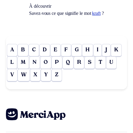
À découvrir
Savez-vous ce que signifie le mot
kraft
?
A
B
C
D
E
F
G
H
I
J
K
L
M
N
O
P
Q
R
S
T
U
V
W
X
Y
Z