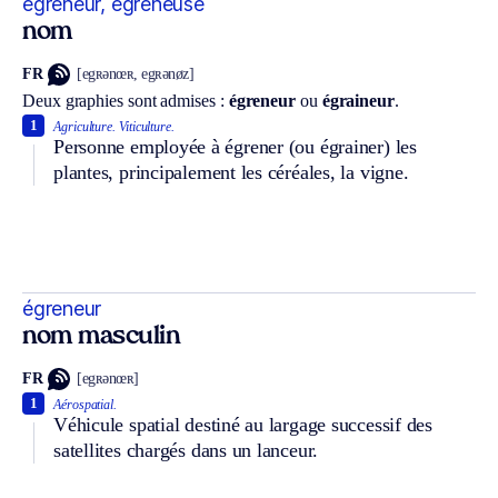
égreneur, égreneuse
nom
FR
[egʀənœʀ, egʀənøz]
Deux graphies sont admises :
égreneur
ou
égraineur
.
1
Agriculture.
Viticulture.
Personne employée à égrener (ou égrainer) les
plantes, principalement les céréales, la vigne.
égreneur
nom masculin
FR
[egʀənœʀ]
1
Aérospatial.
Véhicule spatial destiné au largage successif des
satellites chargés dans un lanceur.