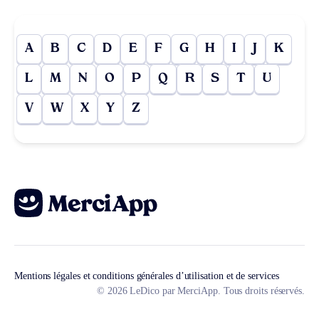
A
B
C
D
E
F
G
H
I
J
K
L
M
N
O
P
Q
R
S
T
U
V
W
X
Y
Z
Mentions légales et conditions générales d’utilisation et de services
© 2026 LeDico par MerciApp. Tous droits réservés.