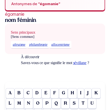
Antonymes de
“égomanie“
égomanie
nom féminin
Sens principaux
[Sens commun]
altruisme
philanthropie
allocentrisme
À découvrir
Savez-vous ce que signifie le mot
sévillane
?
A
B
C
D
E
F
G
H
I
J
K
L
M
N
O
P
Q
R
S
T
U