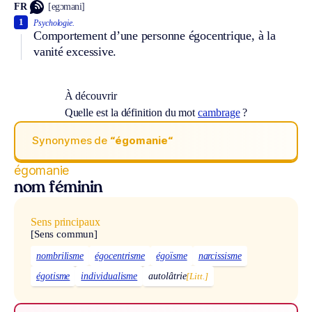
FR
[egɔmani]
1
Psychologie.
Comportement d’une personne égocentrique, à la
vanité excessive.
À découvrir
Quelle est la définition du mot
cambrage
?
Synonymes de
“égomanie“
égomanie
nom féminin
Sens principaux
[Sens commun]
nombrilisme
égocentrisme
égoïsme
narcissisme
égotisme
individualisme
autolâtrie
[Litt.]