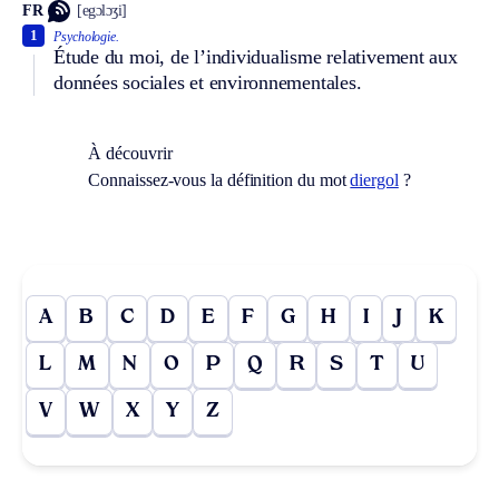
FR
[egɔlɔʒi]
1
Psychologie.
Étude du moi, de l’individualisme relativement aux
données sociales et environnementales.
À découvrir
Connaissez-vous la définition du mot
diergol
?
A
B
C
D
E
F
G
H
I
J
K
L
M
N
O
P
Q
R
S
T
U
V
W
X
Y
Z