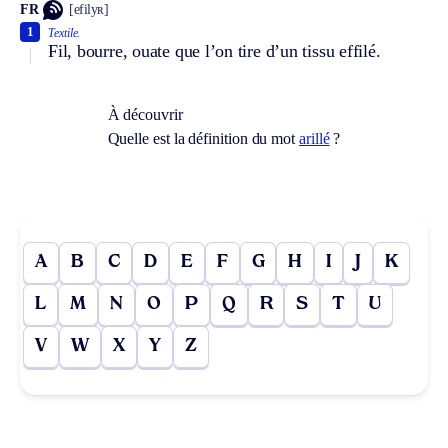
FR
[efilyʀ]
1
Textile.
Fil, bourre, ouate que l’on tire d’un tissu effilé.
À découvrir
Quelle est la définition du mot
arillé
?
A
B
C
D
E
F
G
H
I
J
K
L
M
N
O
P
Q
R
S
T
U
V
W
X
Y
Z