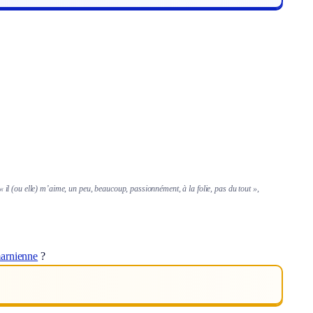
« il (ou elle) m’aime, un peu, beaucoup, passionnément, à la folie, pas du tout »,
arnienne
?