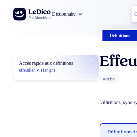
Aller au contenu
Co
Dictionnaire
0
r
Définitions
Effeu
Accès rapide aux définitions
effeuiller, v. (1er gr.)
verbe
Définitions, synon
Définitions 