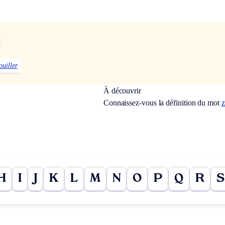
x
ouiller
À découvrir
Connaissez-vous la définition du mot
z
H
I
J
K
L
M
N
O
P
Q
R
S