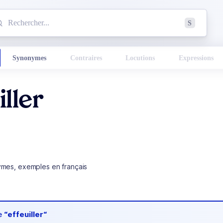
mmencez à chercher un mot dans le dictionnaire :
S
esults found.
Synonymes
Contraires
Locutions
Expressions
iller
ymes, exemples en français
de
“effeuiller“