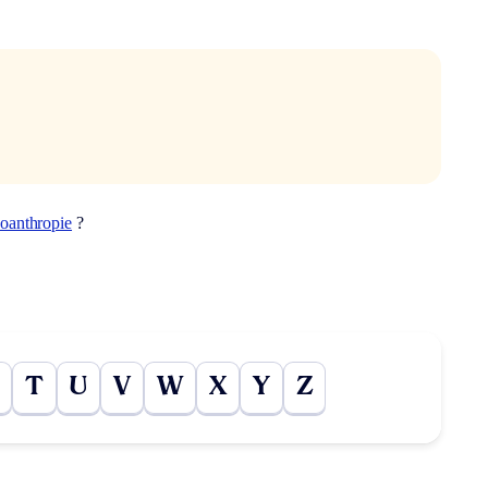
oanthropie
?
T
U
V
W
X
Y
Z