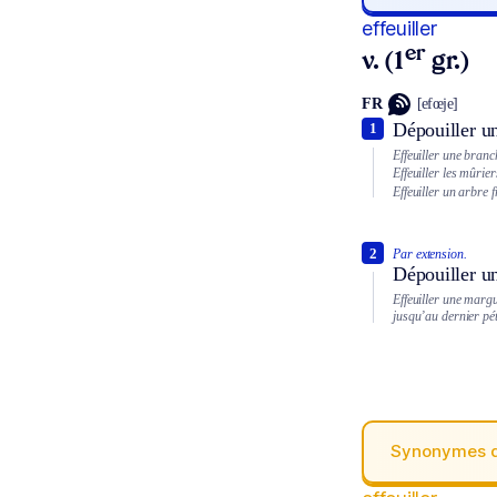
effeuiller
er
v. (1
gr.)
FR
[efœje]
Dépouiller un
1
Effeuiller une branc
Effeuiller les mûrier
Effeuiller un arbre f
2
Par extension.
Dépouiller un
Effeuiller une margu
jusqu’au dernier pét
Synonymes 