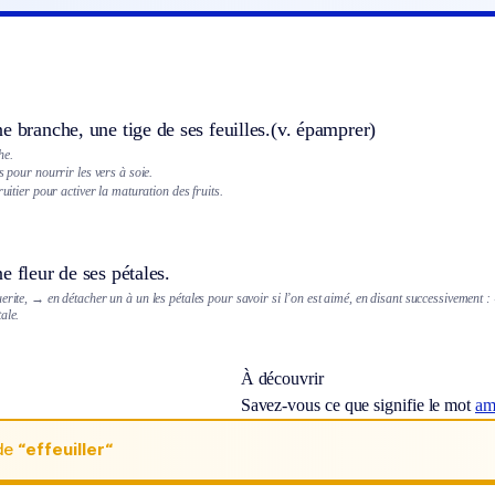
e branche, une tige de ses feuilles.
(v. épamprer)
he.
s pour nourrir les vers à soie.
ruitier pour activer la maturation des fruits.
e fleur de ses pétales.
erite,
→ en détacher un à un les pétales pour savoir si l’on est aimé, en disant successivement : 
ale.
À découvrir
Savez-vous ce que signifie le mot
am
de
“effeuiller“