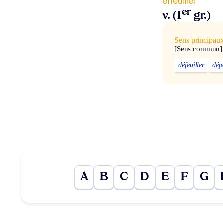
effeuiller
er
v. (1
gr.)
Sens principau
[Sens commun]
défeuiller
dép
A
B
C
D
E
F
G