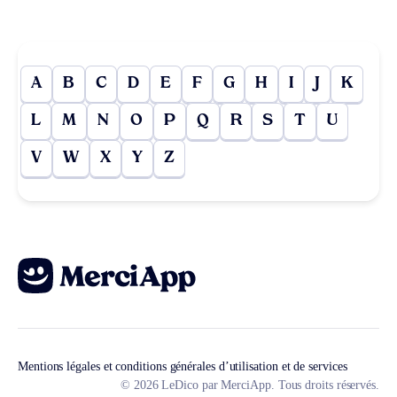
A
B
C
D
E
F
G
H
I
J
K
L
M
N
O
P
Q
R
S
T
U
V
W
X
Y
Z
Mentions légales et conditions générales d’utilisation et de services
© 2026 LeDico par MerciApp. Tous droits réservés.