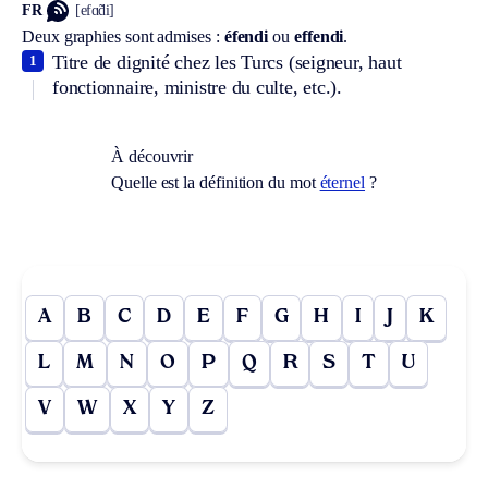
FR
[efɑ̃di]
Deux graphies sont admises :
éfendi
ou
effendi
.
Titre de dignité chez les Turcs (seigneur, haut
1
fonctionnaire, ministre du culte, etc.).
À découvrir
Quelle est la définition du mot
éternel
?
A
B
C
D
E
F
G
H
I
J
K
L
M
N
O
P
Q
R
S
T
U
V
W
X
Y
Z